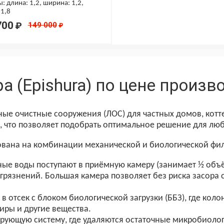
: длина: 1,2, ширина: 1,2,
 1,8
700
₽
149 000
₽
а (Epishura) по цене произв
ные очистные сооружения (ЛОС) для частных домов, котт
, что позволяет подобрать оптимальное решение для люб
снована на комбинации механической и биологической фил
ные воды поступают в приёмную камеру (занимает ½ объё
агрязнений. Большая камера позволяет без риска засора
 в отсек с блоком биологической загрузки (ББЗ), где ко
иры и другие вещества.
трующую систему, где удаляются остаточные микробиолог