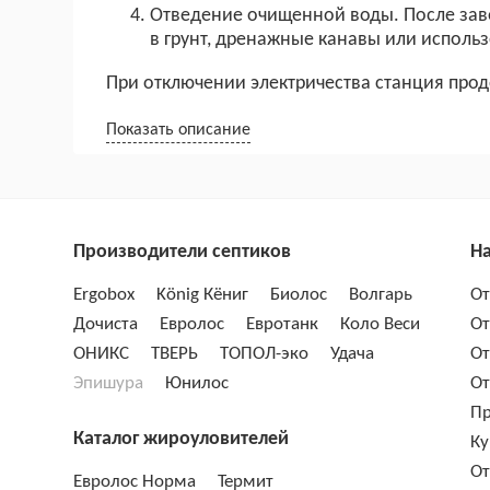
Отведение очищенной воды. После заве
в грунт, дренажные канавы или использ
При отключении электричества станция прод
Показать описание
Производители септиков
На
Ergobox
König Кёниг
Биолос
Волгарь
От
Дочиста
Евролос
Евротанк
Коло Веси
От
ОНИКС
ТВЕРЬ
ТОПОЛ-эко
Удача
От
Эпишура
Юнилос
От
Пр
Каталог жироуловителей
Ку
От
Евролос Норма
Термит