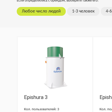
Если определились с брендом, выберите также его:
Любое число людей
1-3 человек
4-6
Epishura 3
Epish
Кол. пользователей: 3
Кол. по