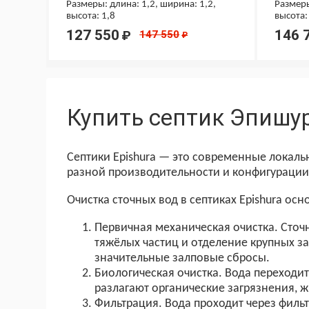
Размеры: длина: 1,2, ширина: 1,2,
Размеры
высота: 1,8
высота:
127 550
146 
₽
147 550
₽
Купить септик Эпишур
Септики Epishura — это современные локаль
разной производительности и конфигурации
Очистка сточных вод в септиках Epishura о
Первичная механическая очистка. Сточ
тяжёлых частиц и отделение крупных з
значительные залповые сбросы.
Биологическая очистка. Вода переходит
разлагают органические загрязнения, ж
Фильтрация. Вода проходит через филь