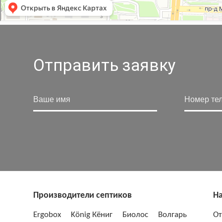
Отправить заявку
Производители септиков
На
Ergobox
König Кёниг
Биолос
Волгарь
От