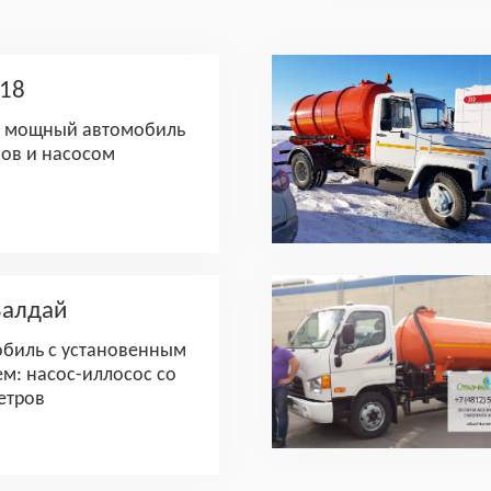
E18
 мощный автомобиль
бов и насосом
Валдай
биль с установенным
м: насос-иллосос со
етров