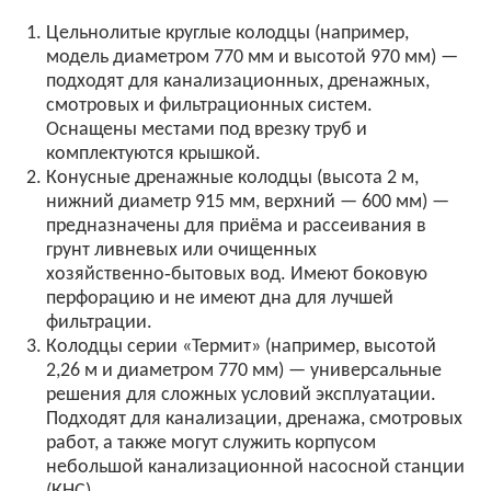
Цельнолитые
круглые
колодцы
(например,
модель
диаметром
770
мм
и
высотой
970
мм)
—
подходят
для
канализационных,
дренажных,
смотровых
и
фильтрационных
систем.
Оснащены
местами
под
врезку
труб
и
комплектуются
крышкой.
Конусные
дренажные
колодцы
(высота
2
м,
нижний
диаметр
915
мм,
верхний
— 600
мм)
—
предназначены
для
приёма
и
рассеивания
в
грунт
ливневых
или
очищенных
хозяйственно‑бытовых
вод.
Имеют
боковую
перфорацию
и
не
имеют
дна
для
лучшей
фильтрации.
Колодцы
серии
«Термит»
(например,
высотой
2,26
м
и
диаметром
770
мм)
— универсальные
решения
для
сложных
условий
эксплуатации.
Подходят
для
канализации,
дренажа,
смотровых
работ,
а
также
могут
служить
корпусом
небольшой
канализационной
насосной
станции