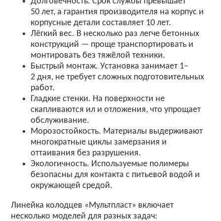
Долговечность.
Срок
службы
превышает
50
лет,
а
гарантия
производителя
на
корпус
и
корпусные
детали
составляет
10
лет.
Лёгкий
вес.
В
несколько
раз
легче
бетонных
конструкций
— проще
транспортировать
и
монтировать
без
тяжёлой
техники.
Быстрый
монтаж.
Установка
занимает
1–
2
дня,
не
требует
сложных
подготовительных
работ.
Гладкие
стенки.
На
поверхности
не
скапливаются
ил
и
отложения,
что
упрощает
обслуживание.
Морозостойкость.
Материалы
выдерживают
многократные
циклы
замерзания
и
оттаивания
без
разрушения.
Экологичность.
Используемые
полимеры
безопасны
для
контакта
с
питьевой
водой
и
окружающей
средой.
Линейка
колодцев
«Мультпласт»
включает
несколько
моделей
для
разных
задач: