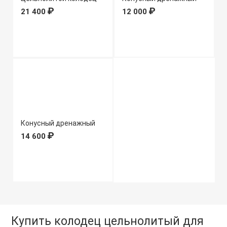
2.0 м
₽
колодец 1.5м
₽
21 400
12 000
Конусный дренажный
колодец 2м
₽
14 600
Купить колодец цельнолитый для