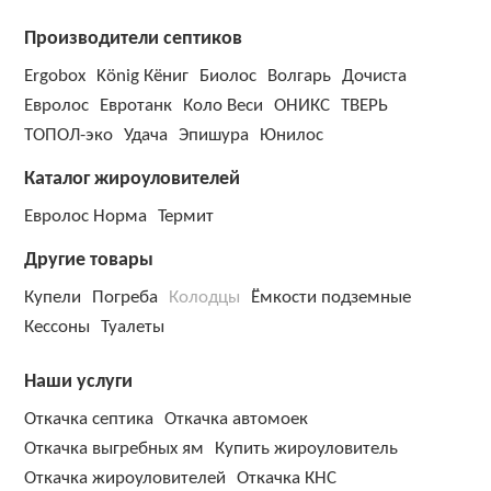
Производители септиков
Ergobox
König Кёниг
Биолос
Волгарь
Дочиста
Евролос
Евротанк
Коло Веси
ОНИКС
ТВЕРЬ
ТОПОЛ-эко
Удача
Эпишура
Юнилос
Каталог жироуловителей
Евролос Норма
Термит
Другие товары
Купели
Погреба
Колодцы
Ёмкости подземные
Кессоны
Туалеты
Наши услуги
Откачка септика
Откачка автомоек
Откачка выгребных ям
Купить жироуловитель
Откачка жироуловителей
Откачка КНС