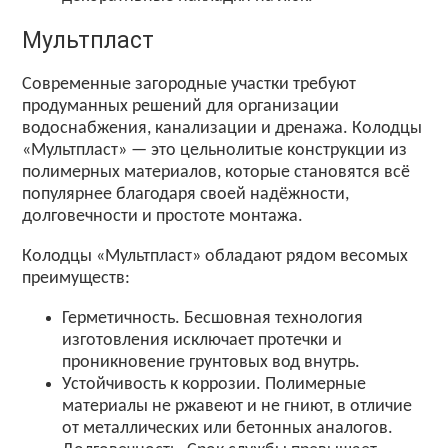
Мультпласт
Современные
загородные
участки
требуют
продуманных
решений
для
организации
водоснабжения,
канализации
и
дренажа.
Колодцы
«Мультпласт»
— это
цельнолитые
конструкции
из
полимерных
материалов,
которые
становятся
всё
популярнее
благодаря
своей
надёжности,
долговечности
и
простоте
монтажа.
Колодцы
«Мультпласт»
обладают
рядом
весомых
преимуществ:
Герметичность.
Бесшовная
технология
изготовления
исключает
протечки
и
проникновение
грунтовых
вод
внутрь.
Устойчивость
к
коррозии.
Полимерные
материалы
не
ржавеют
и
не
гниют,
в
отличие
от
металлических
или
бетонных
аналогов.