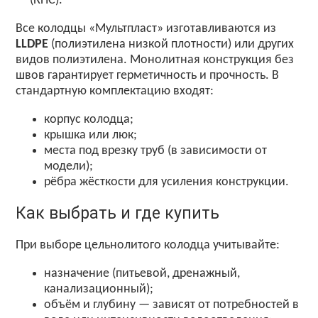
(КНС).
Все
колодцы
«Мультпласт»
изготавливаются
из
LLDPE
(полиэтилена
низкой
плотности)
или
других
видов
полиэтилена.
Монолитная
конструкция
без
швов
гарантирует
герметичность
и
прочность.
В
стандартную
комплектацию
входят:
корпус
колодца;
крышка
или
люк;
места
под
врезку
труб
(в
зависимости
от
модели);
рёбра
жёсткости
для
усиления
конструкции.
Как выбрать и где купить
При выборе цельнолитого колодца учитывайте:
назначение (питьевой, дренажный,
канализационный);
объём и глубину — зависят от потребностей в