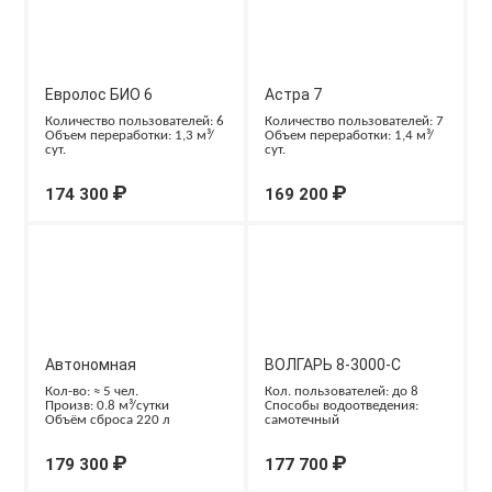
Евролос БИО 6
Астра 7
Количество пользователей: 6
Количество пользователей: 7
Объем переработки: 1,3 м³/
Объем переработки: 1,4 м³/
сут.
сут.
₽
₽
174 300
169 200
Автономная
ВОЛГАРЬ 8-3000-С
канализация ТОПАС-С 5
Кол-во: ≈ 5 чел.
Кол. пользователей: до 8
Произв: 0.8 м³/сутки
Способы водоотведения:
Пр
Объём сброса 220 л
самотечный
₽
₽
179 300
177 700