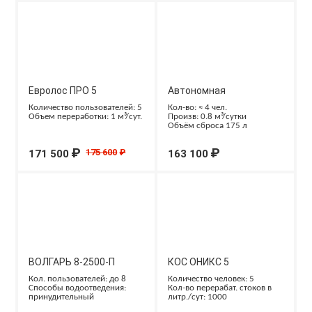
Евролос ПРО 5
Автономная
канализация ТОПАС-С 5
Количество пользователей: 5
Кол-во: ≈ 4 чел.
Объем переработки: 1 м³/сут.
Произв: 0.8 м³/сутки
Объём сброса 175 л
₽
₽
175 600
₽
171 500
163 100
ВОЛГАРЬ 8-2500-П
КОС ОНИКС 5
Кол. пользователей: до 8
Количество человек: 5
Способы водоотведения:
Кол-во перерабат. стоков в
принудительный
литр./сут: 1000