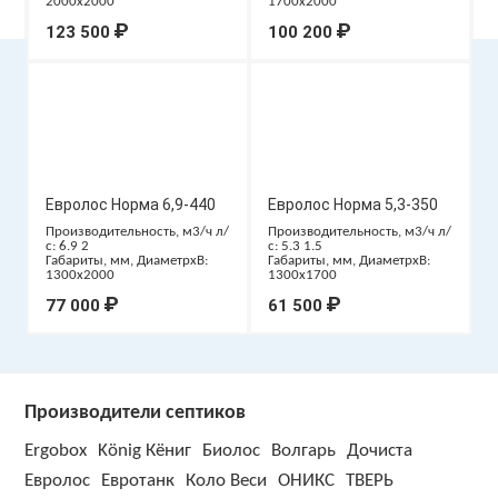
2000x2000
1700x2000
₽
₽
123 500
100 200
Евролос Норма 6,9-440
Евролос Норма 5,3-350
Производительность, м3/ч л/
Производительность, м3/ч л/
с: 6.9 2
с: 5.3 1.5
Габариты, мм, ДиаметрxВ:
Габариты, мм, ДиаметрxВ:
1300x2000
1300x1700
₽
₽
77 000
61 500
Производители септиков
Ergobox
König Кёниг
Биолос
Волгарь
Дочиста
Евролос
Евротанк
Коло Веси
ОНИКС
ТВЕРЬ