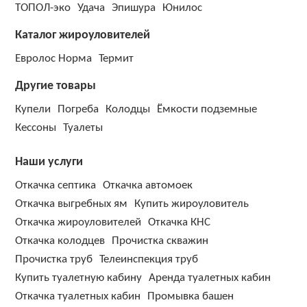
ТОПОЛ-эко
Удача
Эпишура
Юнилос
Каталог жироуловителей
Евролос Норма
Термит
Другие товары
Купели
Погреба
Колодцы
Ёмкости подземные
Кессоны
Туалеты
Наши услуги
Откачка септика
Откачка автомоек
Откачка выгребных ям
Купить жироуловитель
Откачка жироуловителей
Откачка КНС
Откачка колодцев
Прочистка скважин
Прочистка труб
Телеинспекция труб
Купить туалетную кабину
Аренда туалетных кабин
Откачка туалетных кабин
Промывка башен