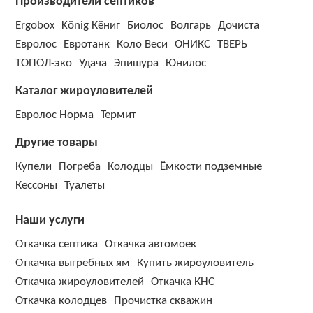
Производители септиков
Ergobox
König Кёниг
Биолос
Волгарь
Дочиста
Евролос
Евротанк
Коло Веси
ОНИКС
ТВЕРЬ
ТОПОЛ-эко
Удача
Эпишура
Юнилос
Каталог жироуловителей
Евролос Норма
Термит
Другие товары
Купели
Погреба
Колодцы
Ёмкости подземные
Кессоны
Туалеты
Наши услуги
Откачка септика
Откачка автомоек
Откачка выгребных ям
Купить жироуловитель
Откачка жироуловителей
Откачка КНС
Откачка колодцев
Прочистка скважин