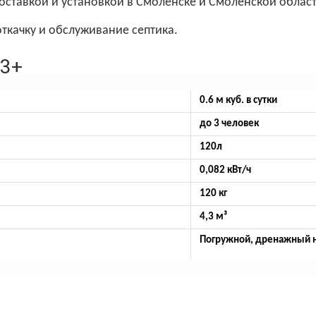
 доставкой и установкой в Смоленске и Смоленской област
ткачку и обслуживание септика.
 3+
0.6 м куб. в сутки
до 3 человек
120л
0,082 кВт/ч
120 кг
4,3 м³
Погружной, дренажный на