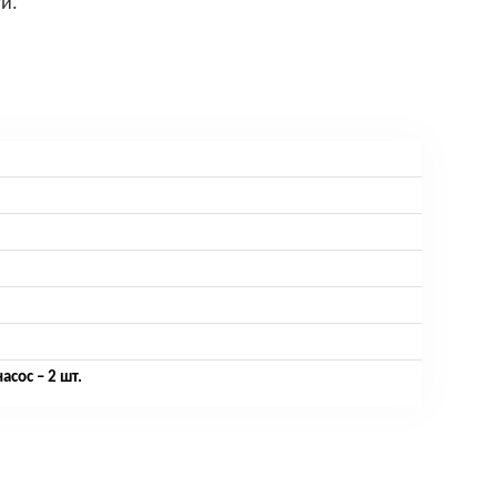
и.
сос – 2 шт.