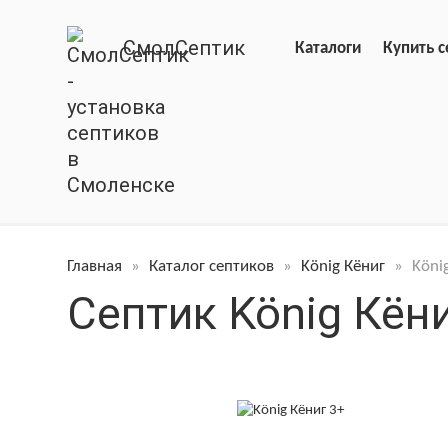
СмолСептик
Каталоги
Купить с
Главная
»
Каталог септиков
»
König Кёниг
»
Köni
Септик König Кёни