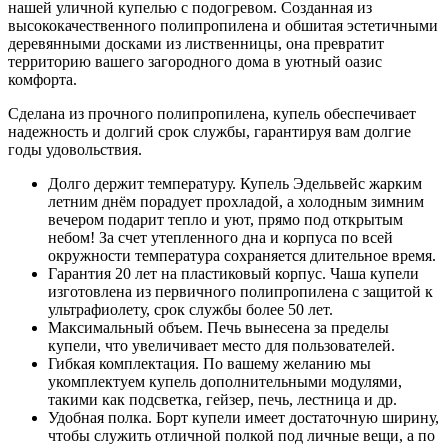
нашей уличной купелью с подогревом. Созданная из
высококачественного полипропилена и обшитая эстетичными
деревянными досками из лиственницы, она превратит
территорию вашего загородного дома в уютный оазис
комфорта.
Сделана из прочного полипропилена, купель обеспечивает
надежность и долгий срок службы, гарантируя вам долгие
годы удовольствия.
Долго держит температуру. Купель Эдельвейс жарким
летним днём порадует прохладой, а холодным зимним
вечером подарит тепло и уют, прямо под открытым
небом! За счет утепленного дна и корпуса по всей
окружности температура сохраняется длительное время.
Гарантия 20 лет на пластиковый корпус. Чаша купели
изготовлена из первичного полипропилена с защитой к
ультрафиолету, срок службы более 50 лет.
Максимальный объем. Печь вынесена за пределы
купели, что увеличивает место для пользователей.
Гибкая комплектация. По вашему желанию мы
укомплектуем купель дополнительными модулями,
такими как подсветка, гейзер, печь, лестница и др.
Удобная полка. Борт купели имеет достаточную ширину,
чтобы служить отличной полкой под личные вещи, а по