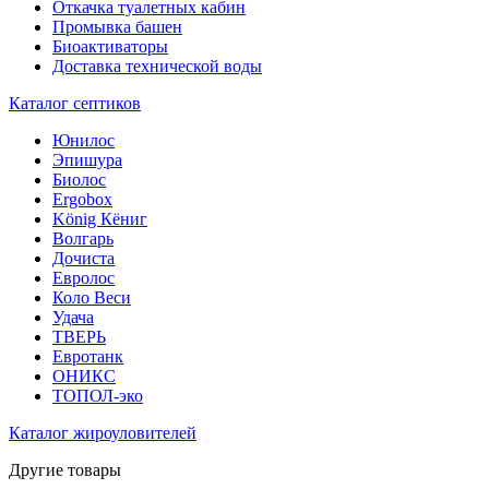
Откачка туалетных кабин
Промывка башен
Биоактиваторы
Доставка технической воды
Каталог септиков
Юнилос
Эпишура
Биолос
Ergobox
König Кёниг
Волгарь
Дочиста
Евролос
Коло Веси
Удача
ТВЕРЬ
Евротанк
ОНИКС
ТОПОЛ-эко
Каталог жироуловителей
Другие товары