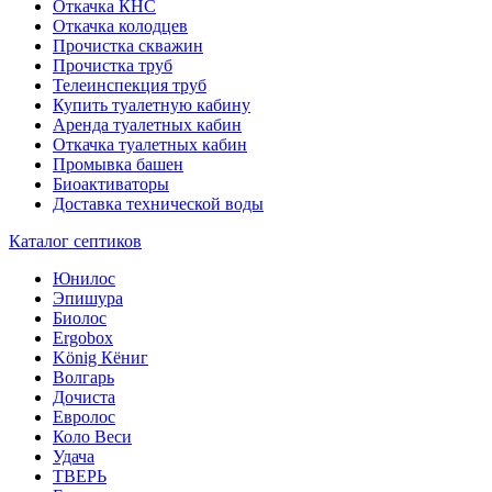
Откачка КНС
Откачка колодцев
Прочистка скважин
Прочистка труб
Телеинспекция труб
Купить туалетную кабину
Аренда туалетных кабин
Откачка туалетных кабин
Промывка башен
Биоактиваторы
Доставка технической воды
Каталог септиков
Юнилос
Эпишура
Биолос
Ergobox
König Кёниг
Волгарь
Дочиста
Евролос
Коло Веси
Удача
ТВЕРЬ