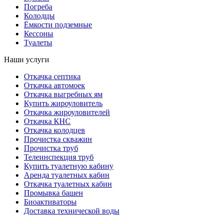
Погреба
Колодцы
Ёмкости подземные
Кессоны
Туалеты
Наши услуги
Откачка септика
Откачка автомоек
Откачка выгребных ям
Купить жироуловитель
Откачка жироуловителей
Откачка КНС
Откачка колодцев
Прочистка скважин
Прочистка труб
Телеинспекция труб
Купить туалетную кабину
Аренда туалетных кабин
Откачка туалетных кабин
Промывка башен
Биоактиваторы
Доставка технической воды