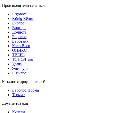
Производители септиков
Ergobox
König Кёниг
Биолос
Волгарь
Дочиста
Евролос
Евротанк
Коло Веси
ОНИКС
ТВЕРЬ
ТОПОЛ-эко
Удача
Эпишура
Юнилос
Каталог жироуловителей
Евролос Норма
Термит
Другие товары
Купели