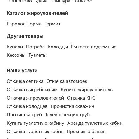
ТОПОЛ-эко
Удача
Эпишура
Юнилос
Каталог жироуловителей
Евролос Норма
Термит
Другие товары
Купели
Погреба
Колодцы
Ёмкости подземные
Кессоны
Туалеты
Наши услуги
Откачка септика
Откачка автомоек
Откачка выгребных ям
Купить жироуловитель
Откачка жироуловителей
Откачка КНС
Откачка колодцев
Прочистка скважин
Прочистка труб
Телеинспекция труб
Купить туалетную кабину
Аренда туалетных кабин
Откачка туалетных кабин
Промывка башен