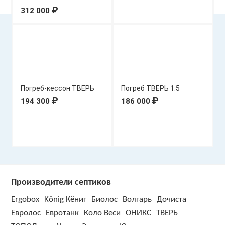
₽
312 000
Погреб-кессон ТВЕРЬ
Погреб ТВЕРЬ 1.5
1.5
₽
₽
194 300
186 000
Производители септиков
Ergobox
König Кёниг
Биолос
Волгарь
Дочиста
Евролос
Евротанк
Коло Веси
ОНИКС
ТВЕРЬ