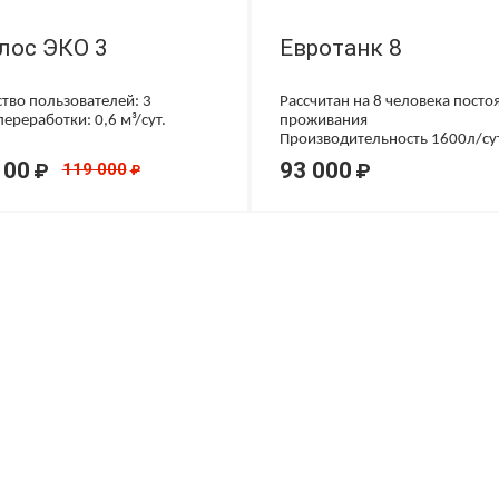
лос ЭКО 3
Евротанк 8
тво пользователей: 3
Рассчитан на 8 человека посто
ереработки: 0,6 м³/сут.
проживания
Производительность 1600л/су
100
93 000
₽
₽
119 000
₽