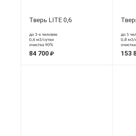
Тверь LITE 0,6
Твер
до 3-х человек
до 5 че
0,6 м3/сутки
0,8 м3/
очистка 90%
очистка
доочистка в грунте
84 700
153 
₽