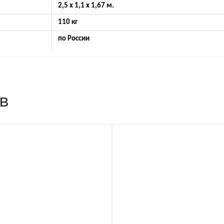
2,5 х 1,1 х 1,67 м.
110 кг
по России
ов