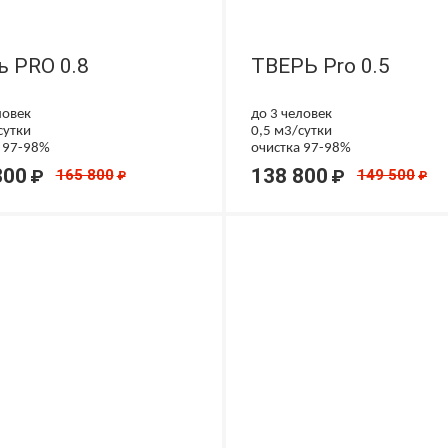
ь PRO 0.8
ТВЕРЬ Pro 0.5
ловек
до 3 человек
сутки
0,5 м3/сутки
 97-98%
очистка 97-98%
800
138 800
₽
₽
165 800
149 500
₽
₽