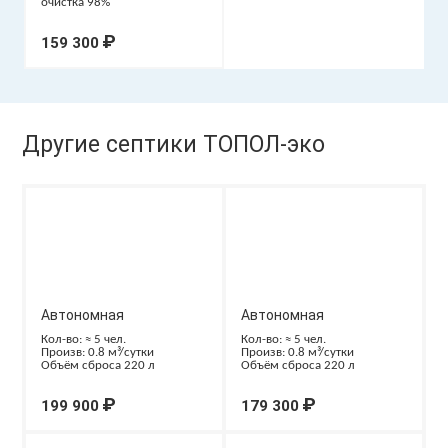
очистка 98%
₽
159 300
Другие септики ТОПОЛ-эко
Автономная
Автономная
канализация ТОПАС-С 5
канализация ТОПАС-С 5
Кол-во: ≈ 5 чел.
Кол-во: ≈ 5 чел.
Произв: 0.8 м³/сутки
Произв: 0.8 м³/сутки
Лонг Пр
Пр
Объём сброса 220 л
Объём сброса 220 л
₽
₽
199 900
179 300