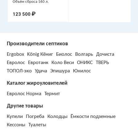
Объём сброса 160 л.
₽
123 500
Производители септиков
Ergobox
König Кёниг
Биолос
Волгарь
Дочиста
Евролос
Евротанк
Коло Веси
ОНИКС
ТВЕРЬ
ТОПОЛ-эко
Удача
Эпишура
Юнилос
Каталог жироуловителей
Евролос Норма
Термит
Другие товары
Купели
Погреба
Колодцы
Ёмкости подземные
Кессоны
Туалеты