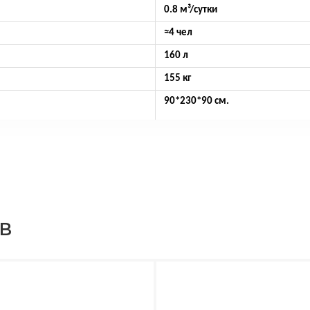
0.8 м³/сутки
≈4 чел
160 л
155 кг
90*230*90 см.
ов