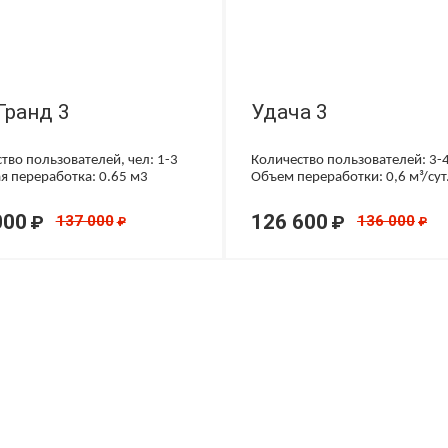
Гранд 3
Удача 3
тво пользователей, чел: 1-3
Количество пользователей: 3-
я переработка: 0.65 м3
Объем переработки: 0,6 м³/сут
000
126 600
₽
₽
137 000
136 000
₽
₽