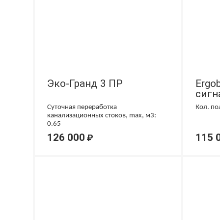
Эко-Гранд 3 ПР
Ergob
сигн
Суточная переработка
Кол. по
канализационных стоков, max, м3:
0.65
126 000
115 
₽