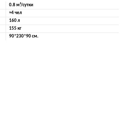
0.8 м³/сутки
≈4 чел
160 л
155 кг
90*230*90 см.